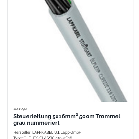
1141092
Steuerleitung 5x16mm² 500m Trommel
grau nummeriert
Hersteller
:
LAPPKABEL U.I. Lapp GmbH
Type
:
ÖLFLEX-CLASSIC-110-5G16