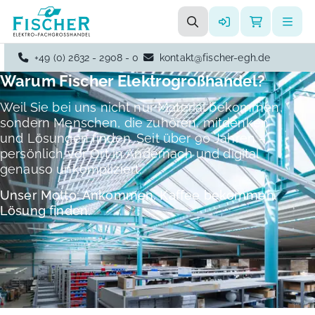
+49 (0) 2632 - 2908 - 0
kontakt@fischer-egh.de
Warum Fischer Elektrogroßhandel?
Weil Sie bei uns nicht nur Material bekommen,
sondern Menschen, die zuhören, mitdenken
und Lösungen finden. Seit über 90 Jahren –
persönlich vor Ort in Andernach und digital
genauso unkompliziert.
Unser Motto: Ankommen. Kaffee bekommen.
Lösung finden.